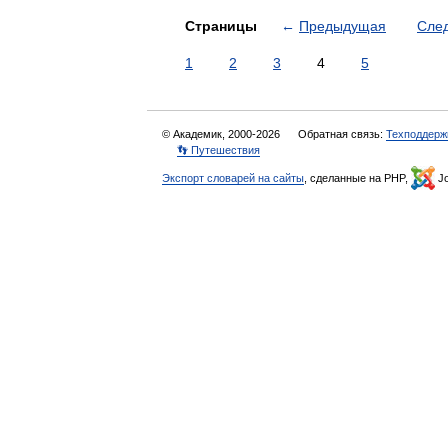
Страницы
←
Предыдущая
Сле
1
2
3
4
5
© Академик, 2000-2026
Обратная связь:
Техподдерж
👣 Путешествия
Экспорт словарей на сайты
, сделанные на PHP,
Jo