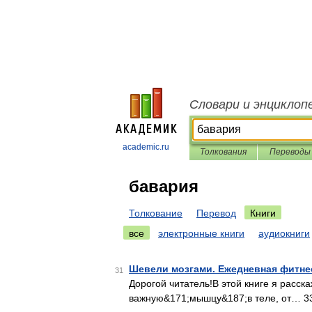
Словари и энциклоп
academic.ru
Толкования
Переводы
бавария
Толкование
Перевод
Книги
все
электронные книги
аудиокниги
Шевели мозгами. Ежедневная фитне
31
Дорогой читатель!В этой книге я расск
важную&171;мышцу&187;в теле, от… 337