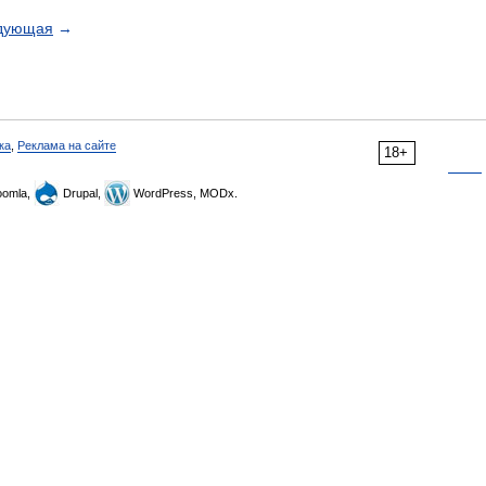
дующая
→
ка
,
Реклама на сайте
18+
omla,
Drupal,
WordPress, MODx.